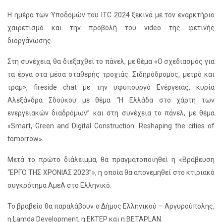
Η ημέρα των Υποδομών του ITC 2024 ξεκινά με τον εναρκτήριο
χαιρετισμό και την προβολή του video της φετινής
διοργάνωσης.
Στη συνέχεια, θα διεξαχθεί το πάνελ, με θέμα «Ο σχεδιασμός για
τα έργα στα μέσα σταθερής τροχιάς: Σιδηρόδρομος, μετρό και
τραμ», fireside chat με την υφυπουργό Ενέργειας, κυρία
Αλεξάνδρα Σδούκου με θέμα “Η Ελλάδα στο χάρτη των
ενεργειακών διαδρόμων” και στη συνέχεια το πάνελ, με θέμα
«Smart, Green and Digital Construction: Reshaping the cities of
tomorrow».
Μετά το πρώτο διάλειμμα, θα πραγματοποιηθεί η «Βράβευση
“ΕΡΓΟ ΤΗΣ ΧΡΟΝΙΑΣ 2023”», η οποία θα απονεμηθεί στο κτιριακό
συγκρότημα ΑμεΑ στο Ελληνικό.
Το βραβείο θα παραλάβουν ο Δήμος Ελληνικού – Αργυρούπολης,
η Lamda Development, η ΕΚΤΕΡ και η BETAPLAN.