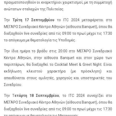
πραγματοποιηθούν οι εναρκτήριοι χαιρετισμοί, με τη συμμετοχή
ανώτατων στελεχών της Πολιτείας.
Την
Τρίτη 17 Σεπτεμβρίου
το ITC 2024 μεταφέρεται στο
ΜΕΓΑΡΟ Συνεδριακό Κέντρο Αθηνών (αίθουσα Banquet), όπου θα
διεξαχθούν live συνεδρίες από τις 09:00 το πρωί μέχρι τις 17:30
το απόγευμα με θεματολογία τις Υποδομές.
Την ίδια ημέρα το βράδυ στις 20:00 στο ΜΕΓΑΡΟ Συνεδριακό
Κέντρο Αθηνών, στην αίθουσα Banquet και στον χώρο των
περιπτέρων, θα διεξαχθεί το Cocktail Meet & Greet Night. Είναι
εκδήλωση κλειστού χαρακτήρα (με πρόσκληση) και
απευθύνεται στους ομιλητές, χορηγούς και υποστηρικτές του
Συνεδρίου.
Την Τ
ετάρτη 18 Σεπτεμβρίου
, το ITC 2024 συνεχίζει στο
ΜΕΓΑΡΟ Συνεδριακό Κέντρο Αθηνών (αίθουσα Banquet), όπου θα
διεξαχθούν live συνεδρίες από τις 09:00 το πρωί μέχρι τις 17:30
το απόγευμα με θεματολογία τις Μεταφορές.