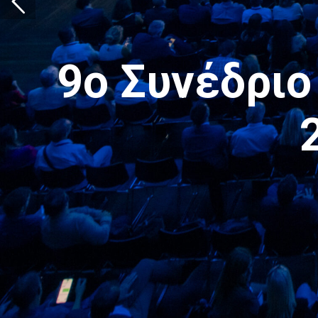
9ο Συνέδρι