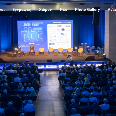
γοί
Εγγραφές
Χώρος
Νέα
Photo Gallery
Ανα