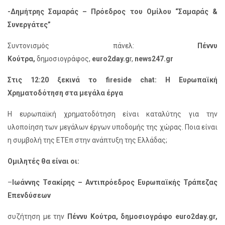
-Δημήτρης Σαμαράς – Πρόεδρος του Ομίλου “Σαμαράς &
Συνεργάτες”
Συντονισμός πάνελ:
Πέννυ
Κούτρα,
δημοσιογράφος,
euro2day.g
r,
news247.gr
Στις 12:20 ξεκινά το fireside chat: Η Ευρωπαϊκή
Χρηματοδότηση στα μεγάλα έργα
Η ευρωπαϊκή χρηματοδότηση είναι καταλύτης για την
υλοποίηση των μεγάλων έργων υποδομής της χώρας. Ποια είναι
η συμβολή της ΕΤΕπ στην ανάπτυξη της Ελλάδας;
Ομιλητές θα είναι οι:
–
Ιωάννης Τσακίρης – Αντιπρόεδρος Ευρωπαϊκής Τράπεζας
Επενδύσεων
συζήτηση με την
Πέννυ Κούτρα, δημοσιογράφο euro2day.gr,