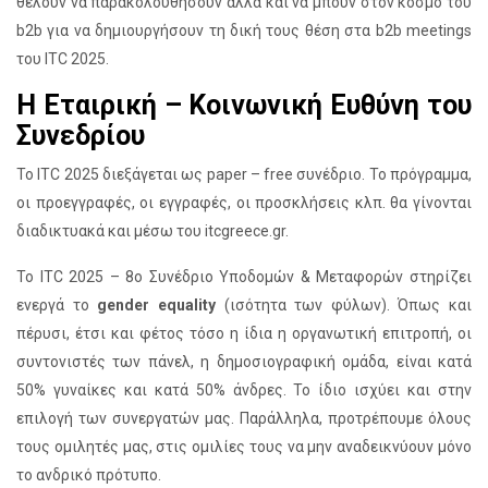
θέλουν να παρακολουθήσουν αλλά και να μπουν στον κόσμο του
b2b για να δημιουργήσουν τη δική τους θέση στα b2b meetings
του ITC 2025.
Η Εταιρική – Κοινωνική Ευθύνη του
Συνεδρίου
Το ITC 2025 διεξάγεται ως paper – free συνέδριο. Το πρόγραμμα,
οι προεγγραφές, οι εγγραφές, οι προσκλήσεις κλπ. θα γίνονται
διαδικτυακά και μέσω του itcgreece.gr.
Το ITC 2025 – 8ο Συνέδριο Υποδομών & Μεταφορών στηρίζει
ενεργά το
gender equality
(ισότητα των φύλων). Όπως και
πέρυσι, έτσι και φέτος τόσο η ίδια η οργανωτική επιτροπή, οι
συντονιστές των πάνελ, η δημοσιογραφική ομάδα, είναι κατά
50% γυναίκες και κατά 50% άνδρες. Το ίδιο ισχύει και στην
επιλογή των συνεργατών μας. Παράλληλα, προτρέπουμε όλους
τους ομιλητές μας, στις ομιλίες τους να μην αναδεικνύουν μόνο
το ανδρικό πρότυπο.