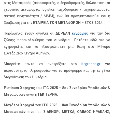
στις Μεταφορές (αεροπορικές, σιδηροδρομικές, θαλάσσιες και
χερσαίες μεταφορές, logistics, ταχυδρομεία / ταχυμεταφορές,
αστική κινητικότητα / ΜΜΜ), ενώ θα πραγματοποιηθεί και η
βράβευση για την
ΕΤΑΙΡΕΙΑ ΤΩΝ ΜΕΤΑΦΟΡΩΝ – ΕΤΟΣ 2024.
Παράλληλα έχουν ανοίξει οι
ΔΩΡΕΑΝ
εγγραφές
για την δια
ζώσης παρακολούθηση του συνεδρίου. Πατήστε εδώ για να
εγγραφείτε και να εξασφαλίσετε μια θέση στο Μέγαρο
Συνεδριακό Κέντρο Αθηνών.
Μπορείτε πάντα να ανατρέξετε στο
itcgreece.gr
για
περισσότερες πληροφορίες για το πρόγραμμα και την εν γένει
διοργάνωση του Συνεδρίου.
Platinum Χορηγός
του
ITC 2025 – 8ου Συνεδρίου Υποδομών &
Μεταφορών
είναι η
ΓΕΚ ΤΕΡΝΑ.
Μεγάλοι Χορηγοί
του
ITC 2025 – 8ου Συνεδρίου Υποδομών &
Μεταφορών
είναι οι:
ΣΙΔΕΝΟΡ, ΜΕΤΚΑ, ΟΜΙΛΟΣ ΗΡΑΚΛΗΣ,