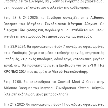
υποστηρίζει το Συνέδριο, θα γίνουν οι εναρκτήριοι χαιρετισμοί,
με τη συμμετοχή ανώτατων στελεχών της κυβέρνησης.
Στις 23 & 24.9.2025, το Συνέδριο συνεχίζει στην
Αίθουσα
Banquet
του
Μεγάρου Συνεδριακού Κέντρου Αθηνών
. Θα
διεξαχθεί δια ζώσης και, παράλληλα, θα μεταδίδεται και μέσω
live streaming για όσους δεν μπορέσουν να παρευρεθούν.
Την 23.9.2024, θα πραγματοποιηθούν 7 συνεδρίες αφιερωμένες
στις Υποδομές (έργα στα μέσα σταθερής τροχιάς, ενεργειακές
υποδομές, κτιριακές υποδομές, οδικά έργα, κατασκευές, μεγάλα
έργα), ενώ θα πραγματοποιηθεί η βράβευση για το
ΕΡΓΟ ΤΗΣ
ΧΡΟΝΙΑΣ 2024
που αφορά στο
Μετρό Θεσσαλονίκης.
Στις 17:00, θα ακολουθήσει το Cocktail Meet & Greet στην
Αίθουσα Banquet του Μεγάρου Συνεδριακού Κέντρου Αθηνών
(κλειστή εκδήλωση, μόνο με πρόσκληση).
Την 24.9.2025, θα πραγματοποιηθούν 11 συνεδρίες αφιερωμένες