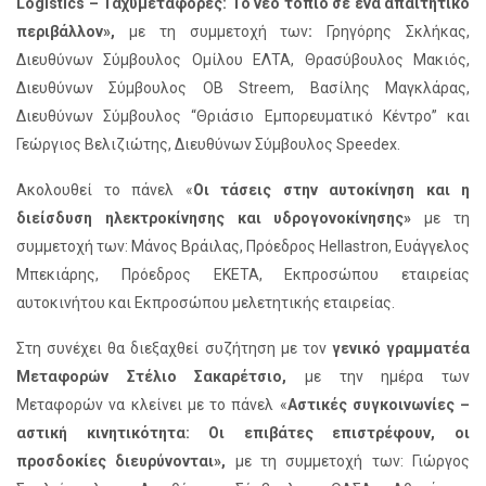
Logistics – Ταχυμεταφορές: Το νέο τοπίο σε ένα απαιτητικό
περιβάλλον»,
με τη συμμετοχή των
:
Γρηγόρης Σκλήκας,
Διευθύνων Σύμβουλος Ομίλου ΕΛΤΑ, Θρασύβουλος Μακιός,
Διευθύνων Σύμβουλος ΟΒ Streem, Βασίλης Μαγκλάρας,
Διευθύνων Σύμβουλος “Θριάσιο Εμπορευματικό Κέντρο” και
Γεώργιος Βελιζιώτης, Διευθύνων Σύμβουλος Speedex.
Ακολουθεί το πάνελ «
Οι τάσεις στην αυτοκίνηση και η
διείσδυση ηλεκτροκίνησης και υδρογονοκίνησης»
με τη
συμμετοχή των: Μάνος Βράιλας, Πρόεδρος Hellastron, Ευάγγελος
Μπεκιάρης, Πρόεδρος ΕΚΕΤΑ, Εκπροσώπου εταιρείας
αυτοκινήτου και Εκπροσώπου μελετητικής εταιρείας.
Στη συνέχει θα διεξαχθεί συζήτηση με τον
γενικό γραμματέα
Μεταφορών Στέλιο Σακαρέτσιο,
με την ημέρα των
Μεταφορών να κλείνει με το πάνελ «
Αστικές συγκοινωνίες –
αστική κινητικότητα: Οι επιβάτες επιστρέφουν, οι
προσδοκίες διευρύνονται»,
με τη συμμετοχή των: Γιώργος