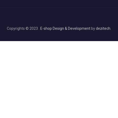
Copyrights © 2023 .
E-shop Design & Development
by
dezitech
.