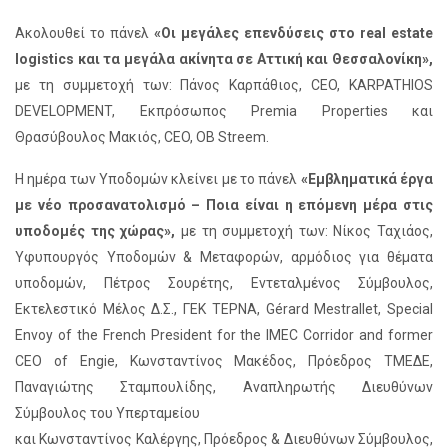
Ακολουθεί το πάνελ
«Οι μεγάλες επενδύσεις στο real estate
logistics και τα μεγάλα ακίνητα σε Αττική και Θεσσαλονίκη»,
με τη συμμετοχή των: Πάνος Καρπάθιος, CEO, KARPATHIOS
DEVELOPMENT, Εκπρόσωπος Premia Properties και
Θρασύβουλος Μακιός, CEO, OB Streem.
Η ημέρα των Υποδομών κλείνει με το πάνελ
«Εμβληματικά έργα
με νέο προσανατολισμό – Ποια είναι η επόμενη μέρα στις
υποδομές της χώρας»,
με τη συμμετοχή των: Νίκος Ταχιάος,
Υφυπουργός Υποδομών & Μεταφορών, αρμόδιος για θέματα
υποδομών, Πέτρος Σουρέτης, Εντεταλμένος Σύμβουλος,
Εκτελεστικό Μέλος Δ.Σ., ΓΕΚ ΤΕΡΝΑ, Gérard Mestrallet, Special
Envoy of the French President for the IMEC Corridor and former
CEO of Engie, Κωνσταντίνος Μακέδος, Πρόεδρος ΤΜΕΔΕ,
Παναγιώτης Σταμπουλίδης, Αναπληρωτής Διευθύνων
Σύμβουλος του Υπερταμείου
και Κωνσταντίνος Καλέργης, Πρόεδρος & Διευθύνων Σύμβουλος,