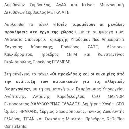
Διευθύνων Σύμβουλος, AVAX και Ντίνος Μπενρουμπή,
Διευθύνων Σύμβουλος ΜΕΤΚΑ ΑΤΕ.
Ακολουθεί το πάνελ «
Ποιές παραμένουν οι μεγάλες
προκλήσεις στα έργα της χώρας;
», με τη συμμετοχή των:
Αθανασία Οικονόμου, Τομεάρχης Υποδομών Νέα Δημοκρατία,
Ζαχαρίας Αθουσάκης, Πρόεδρος ΣΑΤΕ, Δέσποινα
Καλλιδρομίτου, Πρόεδρος ΣΕΓΜ και Κωνσταντίνος
Γκολιόπουλος, Πρόεδρος ΠΕΔΜΕΔΕ.
Στη συνέχεια, το πάνελ
«Οι προκλήσεις και οι ευκαιρίες από
την ανάπτυξη των κατασκευών για τις ελληνικές
βιομηχανίες»,
με τη συμμετοχή των: Εκπρόσωπος Υπουργείου
Ανάπτυξης, Αντώνης Καραδελόγλου, CEO, ΣΙΔΕΝΟΡ,
Εκπρόσωπος ΧΑΛΥΒΟΥΡΓΙΑΣ ΕΛΛΑΔΟΣ, Δημήτρης Χανής, CEO,
Όμιλος ΗΡΑΚΛΗΣ, Σέργιος Σαραφόπουλος, Γενικός Διευθυντής
Ελλάδας, ΤΙΤΑΝ και Σωκράτης Μπαλτάς, Πρόεδρος, ReDePlan
Consultants.