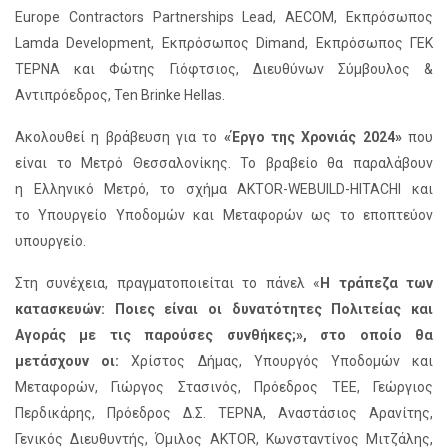
Europe Contractors Partnerships Lead, AECOM, Εκπρόσωπος
Lamda Development, Εκπρόσωπος Dimand, Εκπρόσωπος ΓΕΚ
ΤΕΡΝΑ και Φώτης Γιόφτσιος, Διευθύνων Σύμβουλος &
Αντιπρόεδρος, Ten Brinke Hellas.
Ακολουθεί η βράβευση για το
«Έργο της Χρονιάς 2024»
που
είναι το Μετρό Θεσσαλονίκης. Το βραβείο θα παραλάβουν
η Ελληνικό Μετρό, το σχήμα AKTOR-WEBUILD-HITACHI και
το Υπουργείο Υποδομών και Μεταφορών ως το εποπτεύον
υπουργείο.
Στη συνέχεια, πραγματοποιείται το πάνελ «
Η τράπεζα των
κατασκευών: Ποιες είναι οι δυνατότητες Πολιτείας και
Αγοράς με τις παρούσες συνθήκες;», στο οποίο θα
μετάσχουν οι:
Χρίστος Δήμας, Υπουργός Υποδομών και
Μεταφορών, Γιώργος Στασινός, Πρόεδρος ΤΕΕ, Γεώργιος
Περδικάρης, Πρόεδρος Δ.Σ. ΤΕΡΝΑ, Αναστάσιος Αρανίτης,
Γενικός Διευθυντής, Όμιλος AKTOR, Κωνσταντίνος Μιτζάλης,