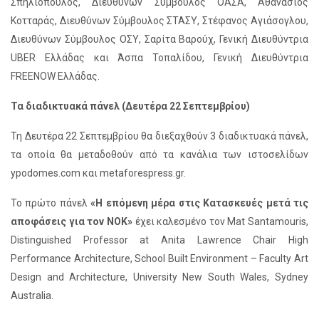
Σπηλιόπουλος, Διευθύνων Σύμβουλος ΟΑΣΑ, Αθανάσιος
Κοτταράς, Διευθύνων Σύμβουλος ΣΤΑΣΥ, Στέφανος Αγιάσογλου,
Διευθύνων Σύμβουλος ΟΣΥ, Σαρίτα Βαρούχ, Γενική Διευθύντρια
UBER Ελλάδας και Άσπα Τοπαλίδου, Γενική Διευθύντρια
FREENOW Ελλάδας.
Τα διαδικτυακά πάνελ (Δευτέρα 22 Σεπτεμβρίου)
Τη Δευτέρα 22 Σεπτεμβρίου θα διεξαχθούν 3 διαδικτυακά πάνελ,
τα οποία θα μεταδοθούν από τα κανάλια των ιστοσελίδων
ypodomes.com και metaforespress.gr.
To πρώτο πάνελ
«Η επόμενη μέρα στις Κατασκευές μετά τις
αποφάσεις για τον ΝΟΚ»
έχει καλεσμένο τον Mat Santamouris,
Distinguished Professor at Anita Lawrence Chair High
Performance Architecture, School Built Environment – Faculty Art
Design and Architecture, University New South Wales, Sydney
Australia.