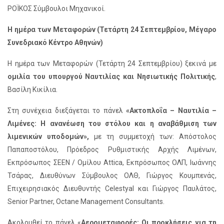
ΡΟΪΚΟΣ Σύμβουλοι Μηχανικοί.
Η ημέρα των Μεταφορών (Τετάρτη 24 Σεπτεμβρίου, Μέγαρο
Συνεδριακό Κέντρο Αθηνών)
Η ημέρα των Μεταφορών (Τετάρτη 24 Σεπτεμβρίου) ξεκινά με
ομιλία του υπουργού Ναυτιλίας και Νησιωτικής Πολιτικής
,
Βασίλη Κικίλια.
Στη συνέχεια διεξάγεται το πάνελ
«Ακτοπλοΐα – Ναυτιλία –
Λιμένες: Η ανανέωση του στόλου και η αναβάθμιση των
λιμενικών υποδομών»,
με τη συμμετοχή των: Απόστολος
Παπαποστόλου, Πρόεδρος Ρυθμιστικής Αρχής Λιμένων,
Εκπρόσωπος ΣΕΕΝ / Ομίλου Attica, Εκπρόσωπος ΟΛΠ, Ιωάννης
Τσάρας, Διευθύνων Σύμβουλος ΟΛΘ, Γιώργος Κουμπενάς,
Επιχειρησιακός Διευθυντής Celestyal και Γιώργος Παυλάτος,
Senior Partner, Octane Management Consultants.
Ακολουθεί το πάνελ «
Αερομεταφορές: Οι προκλήσεις για τη