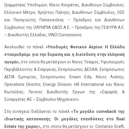
Γραμματέας Υποδομών, Νίκος Κουρέτας, Διευθύνων Σύμβουλος,
Ελληνικό Μετρό, Χρήστος Παληός, Διευθύνων Σύμβουλος, ΟΣΕ
και Παναγιώτης Παπανικόλας – Πρόεδρος και Διευθύνων
Σύμβουλος της ΟΛΥΜΠΙΑ ΟΔΟΣ Α.Ε. – Πρόεδρος της ΓΕΦΥΡΑ Α.Ε.
– Διευθυντής Ελλάδας, VINCI Concessions.
Ακολουθεί το πάνελ
«Υποδομές Φυσικού Αερίου: Η Ελλάδα
σταυροδρόμι για την Ευρώπη και η διείσδυση στην ελληνική
αγορά»,
στο οποίο θα μετάσχουν οι Νίκος Τσάφος, Υφυπουργός
Περιβάλλοντος & Ενέργειας, Εκπρόσωπος ΔΕΣΦΑ, Εκπρόσωπος
ΔΕΠΑ Εμπορίας, Εκπρόσωπος Enaon Eda, Νίκος Λιάπης,
Operations Director, Energy Division, Hill International και Νίκος
Κωτούλας, Γενικός Διευθυντής Έργων της «Σαμαράς &
Συνεργάτες ΑΕ – Σύμβουλοι Μηχανικοί».
Στη συνέχεια διεξάγεται το πάνελ
«Το μεγάλο comeback της
ιδιωτικής κατασκευής: Οι μεγάλες επενδύσεις στο Real
Estate της χώρας»,
στο οποίο θα μετάσχουν οι: Costanzo Graffi,