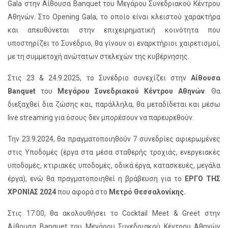
Gala στην Αίθουσα Banquet του Μεγάρου Συνεδριακού Κέντρου
Αθηνών. Στο Opening Gala, το οποίο είναι κλειστού χαρακτήρα
και απευθύνεται στην επιχειρηματική κοινότητα που
υποστηρίζει το Συνέδριο, θα γίνουν οι εναρκτήριοι χαιρετισμοί,
με τη συμμετοχή ανώτατων στελεχών της κυβέρνησης.
Στις 23 & 24.9.2025, το Συνέδριο συνεχίζει στην
Αίθουσα
Banquet
του
Μεγάρου Συνεδριακού Κέντρου Αθηνών
. Θα
διεξαχθεί δια ζώσης και, παράλληλα, θα μεταδίδεται και μέσω
live streaming για όσους δεν μπορέσουν να παρευρεθούν.
Την 23.9.2024, θα πραγματοποιηθούν 7 συνεδρίες αφιερωμένες
στις Υποδομές (έργα στα μέσα σταθερής τροχιάς, ενεργειακές
υποδομές, κτιριακές υποδομές, οδικά έργα, κατασκευές, μεγάλα
έργα), ενώ θα πραγματοποιηθεί η βράβευση για το
ΕΡΓΟ ΤΗΣ
ΧΡΟΝΙΑΣ 2024
που αφορά στο
Μετρό Θεσσαλονίκης.
Στις 17:00, θα ακολουθήσει το Cocktail Meet & Greet στην
Αίθουσα Banquet του Μεγάρου Συνεδριακού Κέντρου Αθηνών