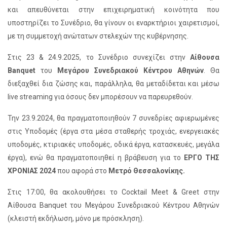
και απευθύνεται στην επιχειρηματική κοινότητα που
υποστηρίζει το Συνέδριο, θα γίνουν οι εναρκτήριοι χαιρετισμοί,
με τη συμμετοχή ανώτατων στελεχών της κυβέρνησης.
Στις 23 & 24.9.2025, το Συνέδριο συνεχίζει στην
Αίθουσα
Banquet
του
Μεγάρου Συνεδριακού Κέντρου Αθηνών
. Θα
διεξαχθεί δια ζώσης και, παράλληλα, θα μεταδίδεται και μέσω
live streaming για όσους δεν μπορέσουν να παρευρεθούν.
Την 23.9.2024, θα πραγματοποιηθούν 7 συνεδρίες αφιερωμένες
στις Υποδομές (έργα στα μέσα σταθερής τροχιάς, ενεργειακές
υποδομές, κτιριακές υποδομές, οδικά έργα, κατασκευές, μεγάλα
έργα), ενώ θα πραγματοποιηθεί η βράβευση για το
ΕΡΓΟ ΤΗΣ
ΧΡΟΝΙΑΣ 2024
που αφορά στο
Μετρό Θεσσαλονίκης.
Στις 17:00, θα ακολουθήσει το Cocktail Meet & Greet στην
Αίθουσα Banquet του Μεγάρου Συνεδριακού Κέντρου Αθηνών
(κλειστή εκδήλωση, μόνο με πρόσκληση).