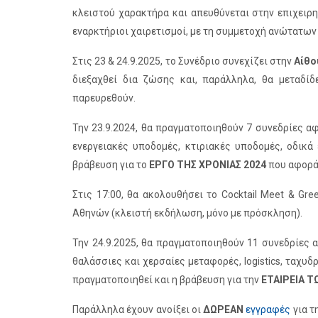
κλειστού χαρακτήρα και απευθύνεται στην επιχειρη
εναρκτήριοι χαιρετισμοί, με τη συμμετοχή ανώτατω
Στις 23 & 24.9.2025, το Συνέδριο συνεχίζει στην
Αίθο
διεξαχθεί δια ζώσης και, παράλληλα, θα μεταδίδ
παρευρεθούν.
Την 23.9.2024, θα πραγματοποιηθούν 7 συνεδρίες α
ενεργειακές υποδομές, κτιριακές υποδομές, οδικά
βράβευση για το
ΕΡΓΟ ΤΗΣ ΧΡΟΝΙΑΣ 2024
που αφορά
Στις 17:00, θα ακολουθήσει το Cocktail Meet & G
Αθηνών (κλειστή εκδήλωση, μόνο με πρόσκληση).
Την 24.9.2025, θα πραγματοποιηθούν 11 συνεδρίες
θαλάσσιες και χερσαίες μεταφορές, logistics, ταχυ
πραγματοποιηθεί και η βράβευση για την
ΕΤΑΙΡΕΙΑ Τ
Παράλληλα έχουν ανοίξει οι
ΔΩΡΕΑΝ
εγγραφές
για τ