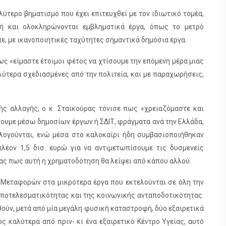
λύτερο βηματισμό που έχει επιτευχθεί με τον ιδιωτικό τομέα,
 ή και ολοκληρώνονται εμβληματικά έργα, όπως το μετρό
, με ικανοποιητικές ταχύτητες σημαντικά δημόσια έργα.
ς «είμαστε έτοιμοι φέτος να χτίσουμε την επόμενη μέρα μιας
λύτερα σχεδιασμένες από την πολιτεία, και με παραχωρήσεις,
ς αλλαγής, ο κ. Σταϊκούρας τόνισε πως «χρειαζόμαστε και
νουμε μέσω δημοσίων έργων ή ΣΔΙΤ, φράγματα ανά την Ελλάδα,
λογούνται, ενώ μέσα στο καλοκαίρι ήδη συμβασιοποιήθηκαν
λέον 1,5 δισ. ευρώ για να αντιμετωπίσουμε τις δυσμενείς
τας πως αυτή η χρηματοδότηση θα λείψει από κάπου αλλού.
Μεταφορών στα μικρότερα έργα που εκτελούνται σε όλη την
 αποτελεσματικότητας και της κοινωνικής ανταποδοτικότητας.
θούν, μετά από μία μεγάλη φυσική καταστροφή, δύο εξαιρετικά
ς καλύτερα από πριν- κι ένα εξαιρετικό Κέντρο Υγείας, αυτό