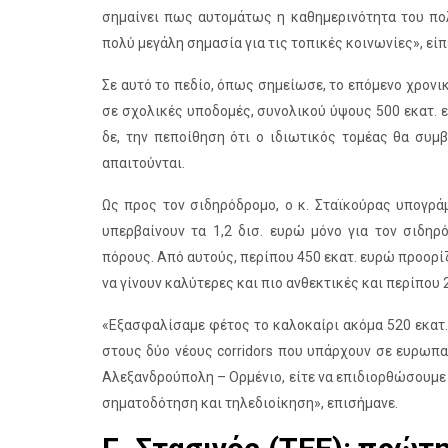
σημαίνει πως αυτομάτως η καθημερινότητα του πολ
πολύ μεγάλη σημασία για τις τοπικές κοινωνίες», εί
Σε αυτό το πεδίο, όπως σημείωσε, το επόμενο χρονι
σε σχολικές υποδομές, συνολικού ύψους 500 εκατ. 
δε, την πεποίθηση ότι ο ιδιωτικός τομέας θα συμ
απαιτούνται.
Ως προς τον σιδηρόδρομο, ο κ. Σταϊκούρας υπογρά
υπερβαίνουν τα 1,2 δισ. ευρώ μόνο για τον σιδηρ
πόρους. Από αυτούς, περίπου 450 εκατ. ευρώ προορί
να γίνουν καλύτερες και πιο ανθεκτικές και περίπου 
«Εξασφαλίσαμε φέτος το καλοκαίρι ακόμα 520 εκατ. 
στους δύο νέους corridors που υπάρχουν σε ευρωπ
Αλεξανδρούπολη – Ορμένιο, είτε να επιδιορθώσουμε 
σηματοδότηση και τηλεδιοίκηση», επισήμανε.