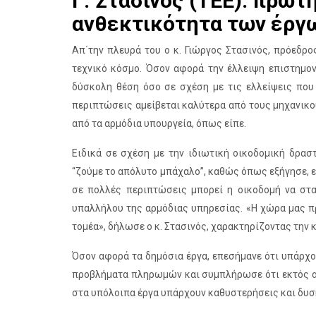
Γ. Στασινός (ΤΕΕ): πρώτ
ανθεκτικότητα των έργ
Απ΄την πλευρά του ο κ. Γιώργος Στασινός, πρόεδρ
τεχνικό κόσμο. Όσον αφορά την έλλειψη επιστημον
δύσκολη θέση όσο σε σχέση με τις ελλείψεις που
περιπτώσεις αμείβεται καλύτερα από τους μηχανικο
από τα αρμόδια υπουργεία, όπως είπε.
Ειδικά σε σχέση με την ιδιωτική οικοδομική δρασ
“ζούμε το απόλυτο μπάχαλο”, καθώς όπως εξήγησε, εάν
σε πολλές περιπτώσεις μπορεί η οικοδομή να στα
υπαλλήλου της αρμόδιας υπηρεσίας. «Η χώρα μας πρ
τομέα», δήλωσε ο κ. Στασινός, χαρακτηρίζοντας την 
Όσον αφορά τα δημόσια έργα, επεσήμανε ότι υπάρχου
προβλήματα πληρωμών και συμπλήρωσε ότι εκτός απ
στα υπόλοιπα έργα υπάρχουν καθυστερήσεις και δυσ