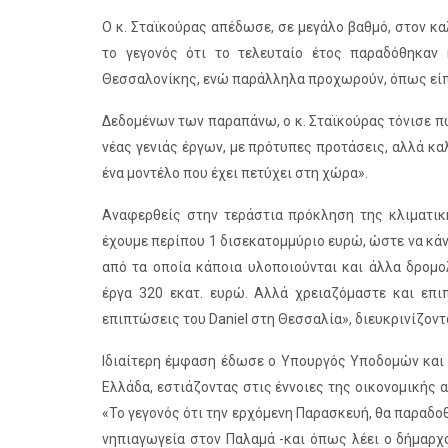
Ο κ. Σταϊκούρας απέδωσε, σε μεγάλο βαθμό, στον κα
το γεγονός ότι το τελευταίο έτος παραδόθηκαν
Θεσσαλονίκης, ενώ παράλληλα προχωρούν, όπως είπε
Δεδομένων των παραπάνω, ο κ. Σταϊκούρας τόνισε πω
νέας γενιάς έργων, με πρότυπες προτάσεις, αλλά κα
ένα μοντέλο που έχει πετύχει στη χώρα».
Αναφερθείς στην τεράστια πρόκληση της κλιματική
έχουμε περίπου 1 δισεκατομμύριο ευρώ, ώστε να κά
από τα οποία κάποια υλοποιούνται και άλλα δρομο
έργα 320 εκατ. ευρώ. Αλλά χρειαζόμαστε και επιπ
επιπτώσεις του Daniel στη Θεσσαλία», διευκρινίζον
Ιδιαίτερη έμφαση έδωσε ο Yπουργός Υποδομών και 
Ελλάδα, εστιάζοντας στις έννοιες της οικονομικής
«Το γεγονός ότι την ερχόμενη Παρασκευή, θα παραδο
νηπιαγωγεία στον Παλαμά -και όπως λέει ο δήμαρχο