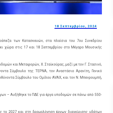
18 Σεπτεμβρίου, 2024
ράπεζα των Κατασκευών, στα πλαίσια του 7ου Συνεδρίου
ει χώρα στις 17 και 18 Σεπτεμβρίου στο Μέγαρο Μουσικής
ομών και Μεταφορών, Χ. Σταϊκούρας, μαζί με τον Γ. Στασινό,
νοντα Σύμβουλο της ΤΕΡΝΑ, τον Αναστάσιο Αρανίτη, Γενικό
ιευθύνοντα Σύμβουλο του Ομίλου AVAX, και τον Ν. Μπενρουμπή,
 έργων – Αυξήθηκε το ΠΔΕ για έργα υποδομών σε πάνω από 550-
ς το 2027 και στη δρομολόγηση έργων διαχείρισης υδάτων