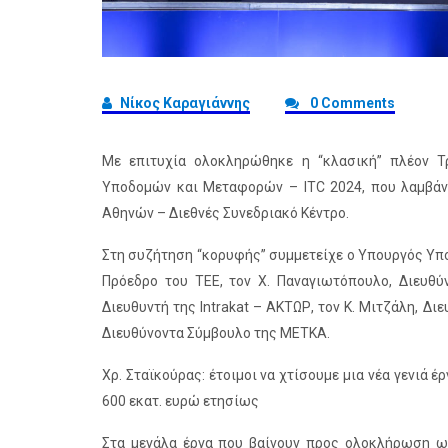
Νίκος Καραγιάννης
0 Comments
Με επιτυχία ολοκληρώθηκε η “κλασική” πλέον Τ
Υποδομών και Μεταφορών – ITC 2024, που λαμβάν
Αθηνών – Διεθνές Συνεδριακό Κέντρο.
Στη συζήτηση “κορυφής” συμμετείχε ο Υπουργός Υποδ
Πρόεδρο του ΤΕΕ, τον Χ. Παναγιωτόπουλο, Διευθύ
Διευθυντή της Intrakat – ΑΚΤΩΡ, τον Κ. Μιτζάλη, Δ
Διευθύνοντα Σύμβουλο της ΜΕΤΚΑ.
Χρ. Σταϊκούρας: έτοιμοι να χτίσουμε μια νέα γενιά
600 εκατ. ευρώ ετησίως
Στα μεγάλα έργα που βαίνουν προς ολοκλήρωση ω