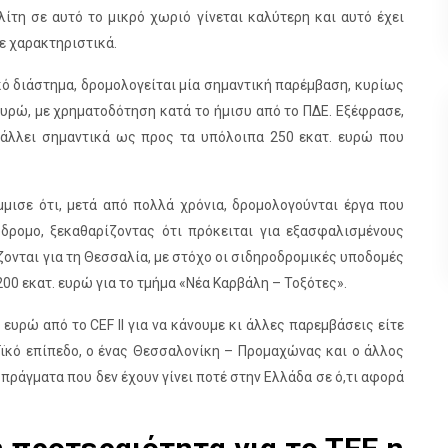
ίτη σε αυτό το μικρό χωριό γίνεται καλύτερη και αυτό έχει
πε χαρακτηριστικά.
κό διάστημα, δρομολογείται μία σημαντική παρέμβαση, κυρίως
ευρώ, με χρηματοδότηση κατά το ήμισυ από το ΠΔΕ. Εξέφρασε,
βάλλει σημαντικά ως προς τα υπόλοιπα 250 εκατ. ευρώ που
μμισε ότι, μετά από πολλά χρόνια, δρομολογούνται έργα που
όδρομο, ξεκαθαρίζοντας ότι πρόκειται για εξασφαλισμένους
ζονται για τη Θεσσαλία, με στόχο οι σιδηροδρομικές υποδομές
200 εκατ. ευρώ για το τμήμα «Νέα Καρβάλη – Τοξότες».
ευρώ από το CEF II για να κάνουμε κι άλλες παρεμβάσεις είτε
αϊκό επίπεδο, ο ένας Θεσσαλονίκη – Προμαχώνας και ο άλλος
πράγματα που δεν έχουν γίνει ποτέ στην Ελλάδα σε ό,τι αφορά