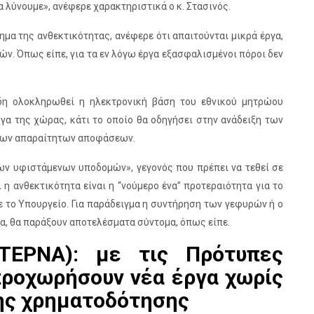
α λύνουμε», ανέφερε χαρακτηριστικά ο κ. Στασινός.
μα της ανθεκτικότητας, ανέφερε ότι απαιτούνται μικρά έργα,
. Όπως είπε, για τα εν λόγω έργα εξασφαλισμένοι πόροι δεν
δη ολοκληρωθεί η ηλεκτρονική βάση του εθνικού μητρώου
ργα της χώρας, κάτι το οποίο θα οδηγήσει στην ανάδειξη των
 των απαραίτητων αποφάσεων.
των υφιστάμενων υποδομών», γεγονός που πρέπει να τεθεί σε
η ανθεκτικότητα είναι η “νούμερο ένα” προτεραιότητα για το
με το Υπουργείο. Για παράδειγμα η συντήρηση των γεφυρών ή ο
α, θα παράξουν αποτελέσματα σύντομα, όπως είπε.
(ΤΕΡΝΑ): με τις Πρότυπες
προχωρήσουν νέα έργα χωρίς
σης χρηματοδότησης