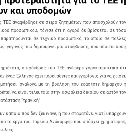
η προτεραιότητα για το ΤΕΕ η
ων και υποδομών
ος ΤΕΕ αναφέρθηκε σε σειρά ζητημάτων που απασχολούν τον
ικού προσωπικού, τόνισε ότι η αγορά δε βρίσκεται σε τόσο
 παρατηρούνται σε τεχνικό προσωπικό, το οποίο σε πολλές
ύς, γεγονός που δημιουργεί μία στρέβλωση, που απαιτεί λύση
τηριότητα, ο πρόεδρος του ΤΕΕ ανέφερε χαρακτηριστικά ότι
 ένας Έλληνας έχει πάρει άδειες και εγκρίσεις για να χτίσει,
ματήσει, ανάλογα με τη βούληση του εκάστοτε δημάρχου ή
έπει να είναι τελευταία στην ασφάλεια δικαίου σε αυτόν τον
κατάσταση “τραγική”.
ν κάποια που δεν ξεκινάνε, ή που σταματάνε, γιατί υπάρχουν
ό τα έργα του Ταμείου Ανάκαμψης που υπάρχει χρηματοροή,
κολίες.