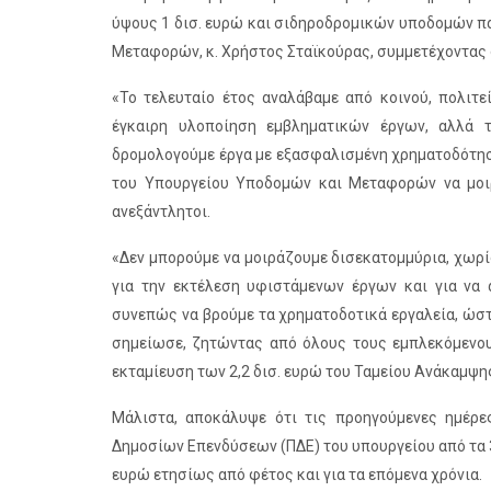
ύψους 1 δισ. ευρώ και σιδηροδρομικών υποδομών π
Μεταφορών, κ. Χρήστος Σταϊκούρας, συμμετέχοντας 
«Το τελευταίο έτος αναλάβαμε από κοινού, πολιτε
έγκαιρη υλοποίηση εμβληματικών έργων, αλλά 
δρομολογούμε έργα με εξασφαλισμένη χρηματοδότηση
του Υπουργείου Υποδομών και Μεταφορών να μοιρά
ανεξάντλητοι.
«Δεν μπορούμε να μοιράζουμε δισεκατομμύρια, χωρίς
για την εκτέλεση υφιστάμενων έργων και για να 
συνεπώς να βρούμε τα χρηματοδοτικά εργαλεία, ώστ
σημείωσε, ζητώντας από όλους τους εμπλεκόμενους
εκταμίευση των 2,2 δισ. ευρώ του Ταμείου Ανάκαμψη
Μάλιστα, αποκάλυψε ότι τις προηγούμενες ημέρε
Δημοσίων Επενδύσεων (ΠΔΕ) του υπουργείου από τα 3
ευρώ ετησίως από φέτος και για τα επόμενα χρόνια.