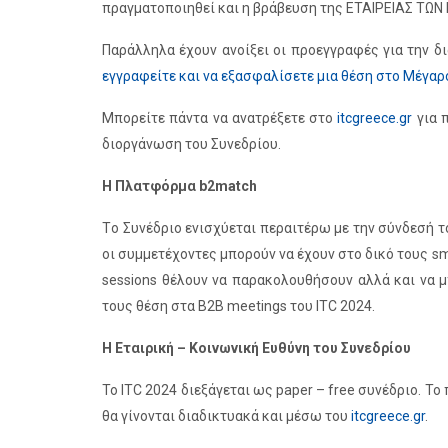
πραγματοποιηθεί και η βράβευση της ΕΤΑΙΡΕΙΑΣ ΤΩ
Παράλληλα έχουν ανοίξει οι προεγγραφές για την 
εγγραφείτε και να εξασφαλίσετε μια θέση στο Μέγαρ
Μπορείτε πάντα να ανατρέξετε στο
itcgreece.gr
για π
διοργάνωση του Συνεδρίου.
Η Πλατφόρμα b2match
Tο Συνέδριο ενισχύεται περαιτέρω με την σύνδεσή 
οι συμμετέχοντες μπορούν να έχουν στο δικό τους s
sessions θέλουν να παρακολουθήσουν αλλά και να 
τους θέση στα B2B meetings του ITC 2024.
Η Εταιρική – Κοινωνική Ευθύνη του Συνεδρίου
Το ITC 2024 διεξάγεται ως paper – free συνέδριο. Το
θα γίνονται διαδικτυακά και μέσω του
itcgreece.gr
.