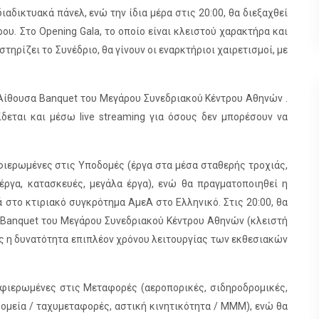
διαδικτυακά πάνελ, ενώ την ίδια μέρα στις 20:00, θα διεξαχθεί
ου. Στο Opening Gala, το οποίο είναι κλειστού χαρακτήρα και
ηρίζει το Συνέδριο, θα γίνουν οι εναρκτήριοι χαιρετισμοί, με
ν Αίθουσα Banquet του Μεγάρου Συνεδριακού Κέντρου Αθηνών .
ίδεται και μέσω live streaming για όσους δεν μπορέσουν να
αφιερωμένες στις Υποδομές (έργα στα μέσα σταθερής τροχιάς,
 έργα, κατασκευές, μεγάλα έργα), ενώ θα πραγματοποιηθεί η
στο κτιριακό συγκρότημα ΑμεΑ στο Ελληνικό. Στις 20:00, θα
α Banquet του Μεγάρου Συνεδριακού Κέντρου Αθηνών (κλειστή
ς η δυνατότητα επιπλέον χρόνου λειτουργίας των εκθεσιακών
 αφιερωμένες στις Μεταφορές (αεροπορικές, σιδηροδρομικές,
δρομεία / ταχυμεταφορές, αστική κινητικότητα / ΜΜΜ), ενώ θα