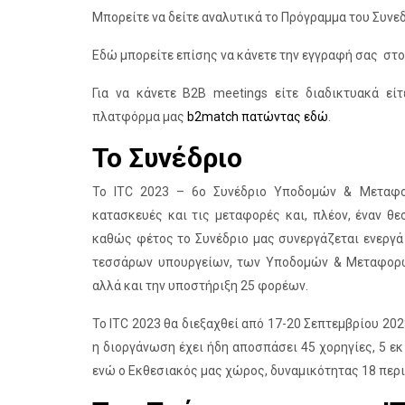
Μπορείτε να δείτε αναλυτικά το Πρόγραμμα του Συνε
Εδώ μπορείτε επίσης να κάνετε την εγγραφή σας στ
Για να κάνετε B2B meetings είτε διαδικτυακά ε
πλατφόρμα μας
b2match πατώντας εδώ
.
Το Συνέδριο
To ITC 2023 – 6ο Συνέδριο Υποδομών & Μεταφορ
κατασκευές και τις μεταφορές και, πλέον, έναν θε
καθώς φέτος το Συνέδριο μας συνεργάζεται ενεργά 
τεσσάρων υπουργείων, των Υποδομών & Μεταφορών,
αλλά και την υποστήριξη 25 φορέων.
Το ITC 2023 θα διεξαχθεί από 17-20 Σεπτεμβρίου 20
η διοργάνωση έχει ήδη αποσπάσει 45 χορηγίες, 5 εκ
ενώ ο Εκθεσιακός μας χώρος, δυναμικότητας 18 περιπ