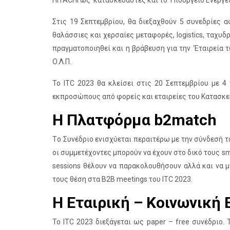
HITACHI ως κατασκευαστές και το Υπουργείο Ενέργει
Στις 19 Σεπτεμβρίου, θα διεξαχθούν 5 συνεδρίες 
θαλάσσιες και χερσαίες μεταφορές, logistics, ταχυ
πραγματοποιηθεί και η βράβευση για την ‘Εταιρεία
Ο.Λ.Π.
Το ITC 2023 θα κλείσει στις 20 Σεπτεμβρίου με 4
εκπροσώπους από φορείς και εταιρείες του Κατασκ
Η Πλατφόρμα b2match
Tο Συνέδριο ενισχύεται περαιτέρω με την σύνδεσή 
οι συμμετέχοντες μπορούν να έχουν στο δικό τους s
sessions θέλουν να παρακολουθήσουν αλλά και να 
τους θέση στα B2B meetings του ITC 2023.
Η Εταιρική – Κοινωνική 
Το ITC 2023 διεξάγεται ως paper – free συνέδριο. 