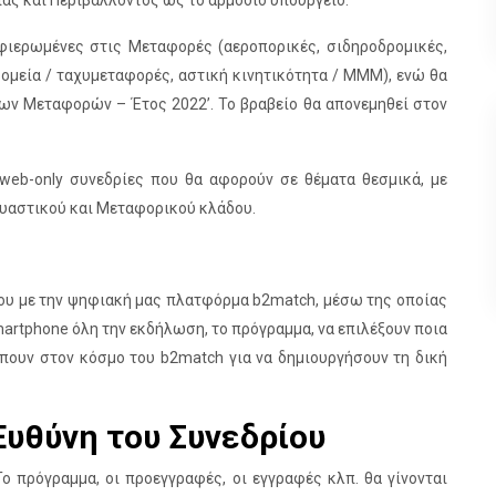
ας και Περιβάλλοντος ως το αρμόδιο υπουργείο.
αφιερωμένες στις Μεταφορές (αεροπορικές, σιδηροδρομικές,
δρομεία / ταχυμεταφορές, αστική κινητικότητα / ΜΜΜ), ενώ θα
 των Μεταφορών – Έτος 2022’. Το βραβείο θα απονεμηθεί στον
 web-only συνεδρίες που θα αφορούν σε θέματα θεσμικά, με
ευαστικού και Μεταφορικού κλάδου.
του με την ψηφιακή μας πλατφόρμα b2match, μέσω της οποίας
martphone όλη την εκδήλωση, το πρόγραμμα, να επιλέξουν ποια
μπουν στον κόσμο του b2match για να δημιουργήσουν τη δική
Ευθύνη του Συνεδρίου
Το πρόγραμμα, οι προεγγραφές, οι εγγραφές κλπ. θα γίνονται