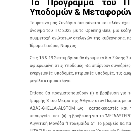
Το Πρόγραμμα του I
Υποδομών & Μεταφορώ
Το φετινό μας Συνέδριο διευρύνεται και πλέον έχει
άνοιγμα του ITC 2023 με το Opening Gala, μια εκδ
συμμετοχή ανώτατων στελεχών της κυβέρνησης, πο
Ίδρυμα Σταύρος Νιάρχος.
Στις 18 & 19 Σεπτεμβρίου θα έχουμε το δια ζώσης Συ
αφιερωμένη στις Υποδομές. Θα υπάρξουν συνεδρίες κα
ενεργειακές υποδομές, κτιριακές υποδομές, τις αμ
μεγάλα κτιριακά έργα.
Επίσης θα πραγματοποιηθούν (i) η βράβευση για 
Γραμμής 3 του Μετρό της Αθήνας στον Πειραιά, με 
ΑΒΑΞ-GHELLA-ALSTOM ως κατασκευαστές και τ
υπουργείο, και (ii) η βράβευση για το ‘ΜΕΓΑΛΥΤΕ
Λιγνιτική Μονάδα “Πτολεμαΐδα 5”. Το βραβείο θα 