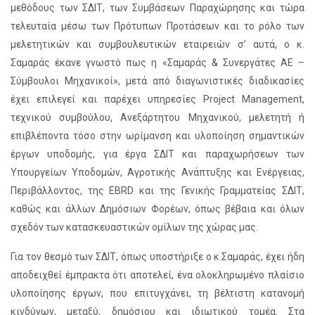
μεθόδους των ΣΔΙΤ, των Συμβάσεων Παραχώρησης και τώρα
τελευταία μέσω των Πρότυπων Προτάσεων και το ρόλο των
μελετητικών και συμβουλευτικών εταιρειών σ’ αυτά, ο κ.
Σαμαράς έκανε γνωστό πως η «Σαμαράς & Συνεργάτες ΑΕ –
Σύμβουλοι Μηχανικοί», μετά από διαγωνιστικές διαδικασίες
έχει επιλεγεί και παρέχει υπηρεσίες Project Management,
τεχνικού συμβούλου, Ανεξάρτητου Μηχανικού, μελετητή ή
επιβλέποντα τόσο στην ωρίμανση και υλοποίηση σημαντικών
έργων υποδομής, για έργα ΣΔΙΤ και παραχωρήσεων των
Υπουργείων Υποδομών, Αγροτικής Ανάπτυξης και Ενέργειας,
Περιβάλλοντος, της EBRD και της Γενικής Γραμματείας ΣΔΙΤ,
καθώς και άλλων Δημόσιων Φορέων, όπως βέβαια και όλων
σχεδόν των κατασκευαστικών ομίλων της χώρας μας.
Για τον θεσμό των ΣΔΙΤ, όπως υποστήριξε ο κ.Σαμαράς, έχει ήδη
αποδειχθεί έμπρακτα ότι αποτελεί, ένα ολοκληρωμένο πλαίσιο
υλοποίησης έργων, που επιτυγχάνει, τη βέλτιστη κατανομή
κινδύνων, μεταξύ, δημόσιου και ιδιωτικού τομέα. Στα