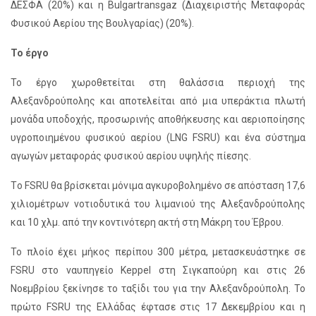
ΔΕΣΦΑ (20%) και η Bulgartransgaz (Διαχειριστής Μεταφοράς
Φυσικού Αερίου της Βουλγαρίας) (20%).
Το έργο
Το έργο χωροθετείται στη θαλάσσια περιοχή της
Αλεξανδρούπολης και αποτελείται από μια υπεράκτια πλωτή
μονάδα υποδοχής, προσωρινής αποθήκευσης και αεριοποίησης
υγροποιημένου φυσικού αερίου (LNG FSRU) και ένα σύστημα
αγωγών μεταφοράς φυσικού αερίου υψηλής πίεσης.
Tο FSRU θα βρίσκεται μόνιμα αγκυροβολημένο σε απόσταση 17,6
χιλιομέτρων νοτιοδυτικά του λιμανιού της Αλεξανδρούπολης
και 10 χλμ. από την κοντινότερη ακτή στη Μάκρη του Έβρου.
Το πλοίο έχει μήκος περίπου 300 μέτρα, μετασκευάστηκε σε
FSRU στο ναυπηγείο Keppel στη Σιγκαπούρη και στις 26
Νοεμβρίου ξεκίνησε το ταξίδι του για την Αλεξανδρούπολη. Το
πρώτο FSRU της Ελλάδας έφτασε στις 17 Δεκεμβρίου και η