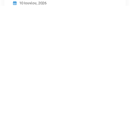
10 Ιουνίου, 2026
ITC 2025: Χρυσός Χορηγός Στο 8ο Συνέδριο
Υποδομών & Μεταφορών Το ΤΜΕΔΕ
21 Σεπτεμβρίου, 2025
Instagram
Follow Me!