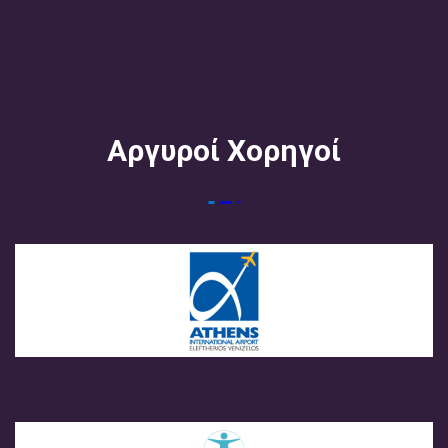
Αργυροί Χορηγοί